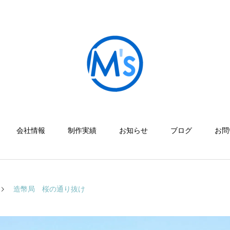
会社情報
制作実績
お知らせ
ブログ
お問
造幣局 桜の通り抜け