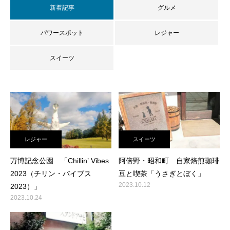
新着記事
グルメ
パワースポット
レジャー
スイーツ
レジャー
スイーツ
万博記念公園 「Chillin’ Vibes
阿倍野・昭和町 自家焙煎珈琲
2023（チリン・バイブス
豆と喫茶「うさぎとぼく」
2023.10.12
2023）」
2023.10.24