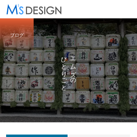
ブログ
ひ
エ
と
ム
り
ズ
ご
の
と