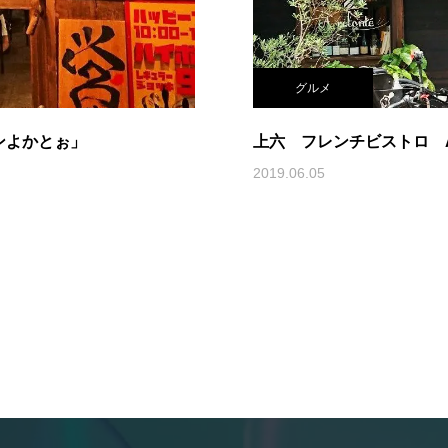
グルメ
ンよかとぉ」
上六 フレンチビストロ À vol
2019.06.05