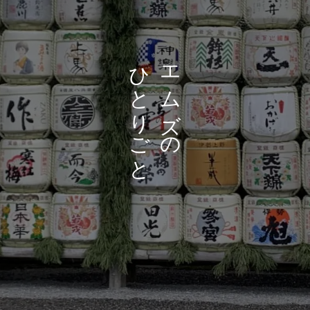
ひ
エ
と
ム
り
ズ
ご
の
と