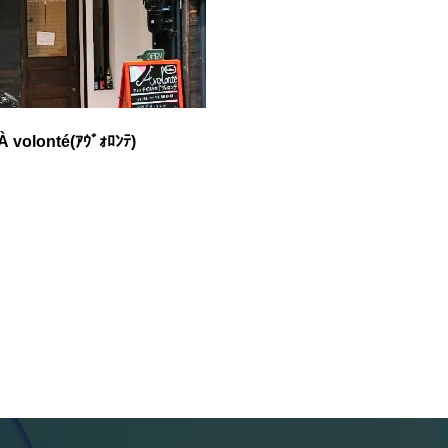
onté(ｱｳﾞｫﾛﾝﾃ)