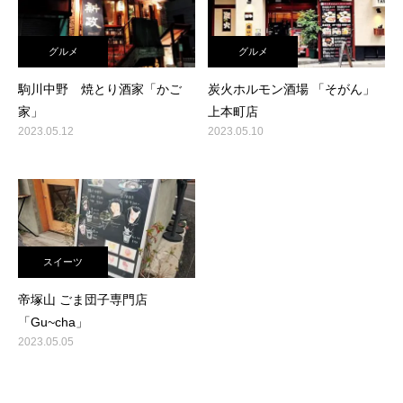
グルメ
グルメ
駒川中野 焼とり酒家「かご
炭火ホルモン酒場 「そがん」
家」
上本町店
2023.05.12
2023.05.10
スイーツ
帝塚山 ごま団子専門店
「Gu~cha」
2023.05.05