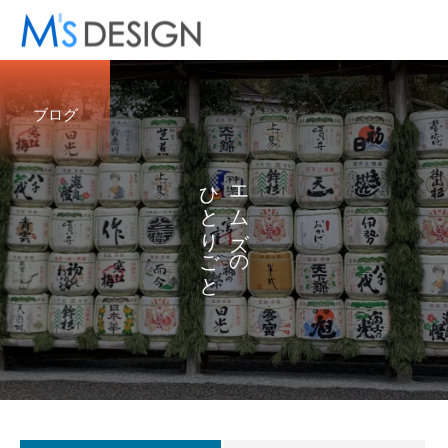
ブログ
ひ
エ
と
ム
り
ズ
ご
の
と