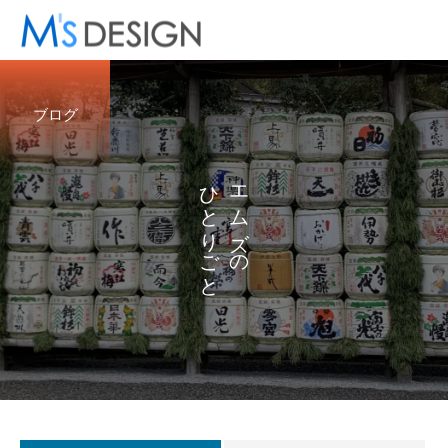
ブログ
ひ
エ
と
ム
り
ズ
ご
の
と