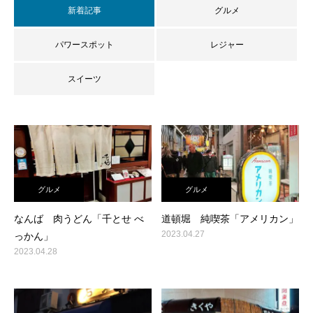
新着記事
グルメ
パワースポット
レジャー
スイーツ
グルメ
グルメ
なんば 肉うどん「千とせ べ
道頓堀 純喫茶「アメリカン」
2023.04.27
っかん」
2023.04.28