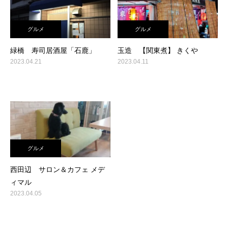
グルメ
グルメ
緑橋 寿司居酒屋「石鹿」
玉造 【関東煮】 きくや
2023.04.21
2023.04.11
グルメ
西田辺 サロン＆カフェ メデ
ィマル
2023.04.05