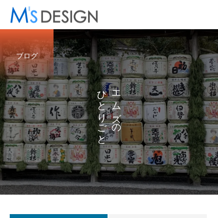
ブログ
ひ
エ
と
ム
り
ズ
ご
の
と