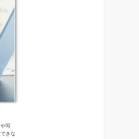
タや写
意できな