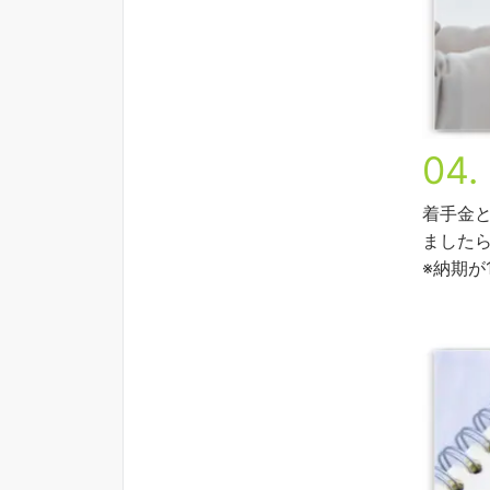
04.
着手金
ました
※納期