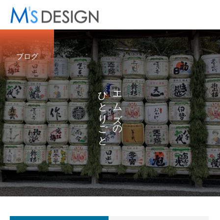
ブログ
ひ
エ
と
ム
り
ズ
ご
の
と