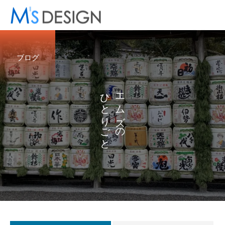
ブログ
ひ
エ
と
ム
り
ズ
ご
の
と