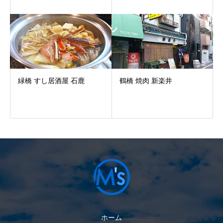
緑橋 すし居酒屋 石鹿
鶴橋 焼肉 新楽井
ホーム