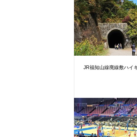
JR福知山線廃線敷ハイ