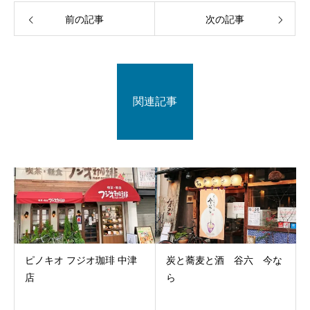
前の記事
次の記事
関連記事
ピノキオ フジオ珈琲 中津
炭と蕎麦と酒 谷六 今な
店
ら