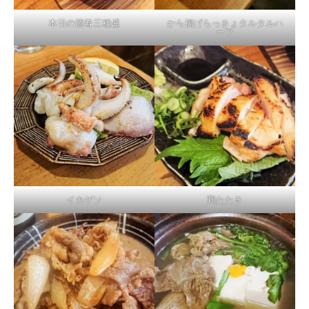
本日の酒肴三種盛
から揚げらっきょタルタルハ
ーフ
イカゲソ
鶏たたき