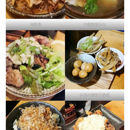
肉豆腐
牛筋塩煮込み
本日の酒肴三種盛