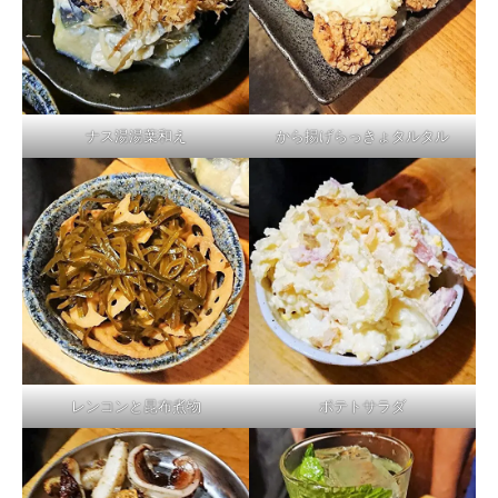
ナス湯湯葉和え
から揚げらっきょタルタル
レンコンと昆布煮物
ポテトサラダ