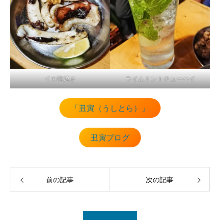
イカ塩焼き
ライムミントチューハイ
「丑寅（うしとら）」
丑寅ブログ
前の記事
次の記事